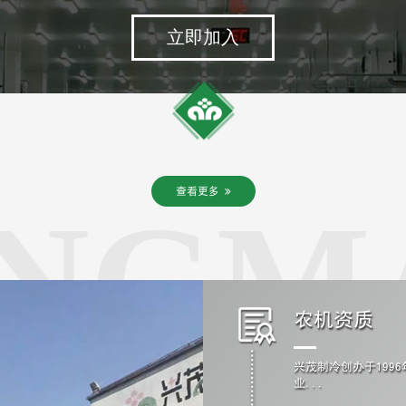
立即加入
查看更多
农机资质
兴茂制冷创办于199
业...